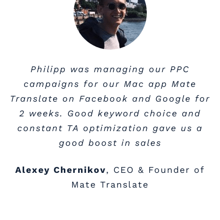
Fokussiert, engagiert und mit vielen
Philipp was managing our PPC
campaigns for our Mac app Mate
kreativen Inputs setzte Philipp
Translate on Facebook and Google for
Krammer unsere Website auf.
Besonders beeindruckt waren wir von
2 weeks. Good keyword choice and
constant TA optimization gave us a
seinem Ehrgeiz all unsere Wünsche
umzusetzen. Zeigte uns Tricks rund
good boost in sales
um SEO und gab uns auch eine CMS-
Alexey Chernikov
,
CEO & Founder of
Einschulung. Wir sind happy mit
Mate Translate
unserem Webauftritt.
Eva Maikisch & Silke Ploder