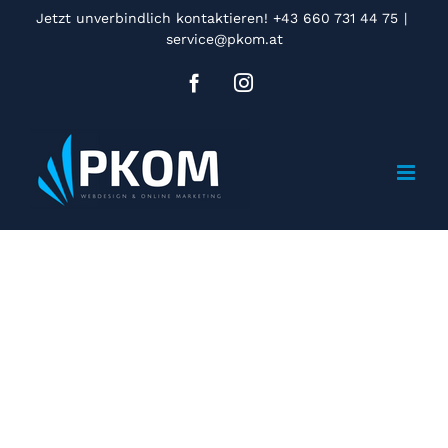
Zum
Jetzt unverbindlich kontaktieren! +43 660 731 44 75
|
service@pkom.at
Inhalt
springen
Facebook
Instagram